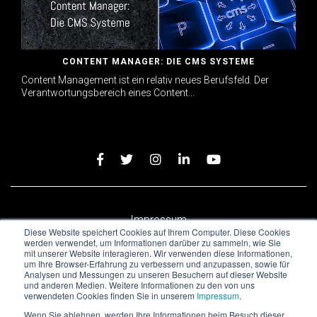
CONTENT MANAGER: DIE CMS SYSTEME
Content Management ist ein relativ neues Berufsfeld. Der
Verantwortungsbereich eines Content...
Impressum
Diese Website speichert Cookies auf Ihrem Computer. Diese Cookies
werden verwendet, um Informationen darüber zu sammeln, wie Sie
mit unserer Website interagieren. Wir verwenden diese Informationen,
um Ihre Browser-Erfahrung zu verbessern und anzupassen, sowie für
Analysen und Messungen zu unseren Besuchern auf dieser Website
und anderen Medien. Weitere Informationen zu den von uns
verwendeten Cookies finden Sie in unserem
Impressum
.
Wenn Sie ablehnen, werden Ihre Informationen beim Besuch dieser