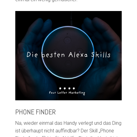
PHONE FINDER
Na, wieder einmal das Handy verlegt und das Ding
ist überhaupt nicht auffindbar? Der
Skill
„Phone