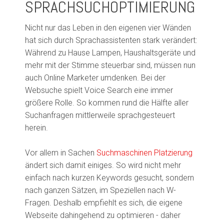
SPRACHSUCH
OPTIMIERUNG
Nicht nur das Leben in den eigenen vier Wänden
hat sich durch Sprachassistenten stark verändert:
Während zu Hause Lampen, Haushaltsgeräte und
mehr mit der Stimme steuerbar
sind
, müssen nun
auch Online Marketer umdenken. Bei der
Websuche spielt Voice Search eine immer
größere Rolle. So kommen rund die Hälfte aller
Suchanfragen mittlerweile sprachgesteuert
herein.
Vor allem in Sachen
Suchmaschinen Platzierung
ändert sich damit einiges. So wird nicht mehr
einfach nach kurzen Keywords gesucht, sondern
nach ganzen Sätzen,
im S
p
eziell
en
nach
W-
Fragen. Deshalb empfiehlt es sich
,
die eigene
Webseite dahingehend zu optimieren
-
d
aher